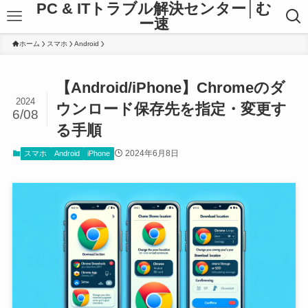
PC & ITトラブル解決センター│む
ー速
ホーム
スマホ
Android
【Android/iPhone】Chromeのダ
2024
ウンロード保存先を指定・変更す
6/08
る手順
2024年6月8日
スマホ
Android
iPhone