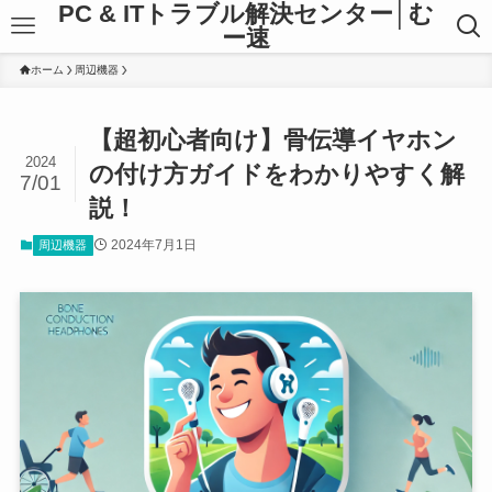
PC & ITトラブル解決センター│む
ー速
ホーム
周辺機器
【超初心者向け】骨伝導イヤホン
2024
の付け方ガイドをわかりやすく解
7/01
説！
2024年7月1日
周辺機器